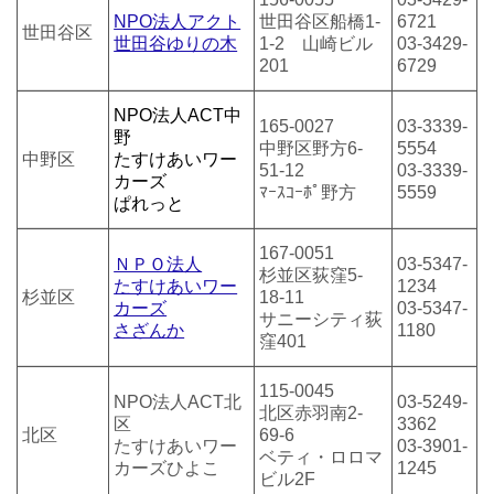
NPO法人アクト
世田谷区船橋1-
6721
世田谷区
世田谷ゆりの木
1-2 山崎ビル
03-3429-
201
6729
NPO法人ACT中
165-0027
03-3339-
野
中野区野方6-
5554
中野区
たすけあいワー
51-12
03-3339-
カーズ
ﾏｰｽｺｰﾎﾟ野方
5559
ぱれっと
167-0051
ＮＰＯ法人
03-5347-
杉並区荻窪5-
たすけあいワー
1234
杉並区
18-11
カーズ
03-5347-
サニーシティ荻
さざんか
1180
窪401
115-0045
NPO法人ACT北
03-5249-
北区赤羽南2-
区
3362
北区
69-6
たすけあいワー
03-3901-
ベティ・ロロマ
カーズひよこ
1245
ビル2F