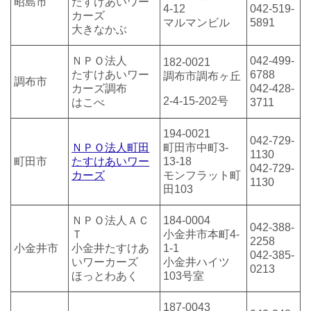
昭島市
たすけあいワー
4-12
042-519-
カーズ
マルマンビル
5891
大きなかぶ
ＮＰＯ法人
042-499-
182-0021
たすけあいワー
6788
調布市調布ヶ丘
調布市
カーズ調布
042-428-
2-4-15-
202号
はこべ
3711
194-0021
042-729-
ＮＰＯ法人町田
町田市中町3-
1130
町田市
たすけあいワー
13-18
042-729-
カーズ
モンフラット町
1130
田103
ＮＰＯ法人ＡＣ
184-0004
042-388-
Ｔ
小金井市本町4-
2258
小金井市
小金井たすけあ
1-1
042-385-
いワーカーズ
小金井ハイツ
0213
ほっとわあく
103号室
187-0043