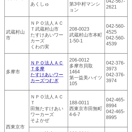
042-567-
あくしゅ
第3中村マンシ
2621
ョン
ＮＰＯ法人ＡＣ
042-560-
Ｔ武蔵村山市
208-0023
武蔵村山
4525
たすけあいワー
武蔵村山市本町
市
042-560-
カーズ
1-50-1
4539
くわの実
206-0012
ＮＰＯ法人ＡＣ
042-376-
多摩市貝取
Ｔ多摩
3973
多摩市
1464
たすけあいワー
042-376-
第一益美ハイツ
カーズつむぎ
3974
105
ＮＰＯ法人ＡＣ
042-465-
Ｔ
188-0011
8994
田無たすけあい
西東京市田無町
042-465-
ワーカーズ
4-6-7
8995
そよかぜ
西東京市