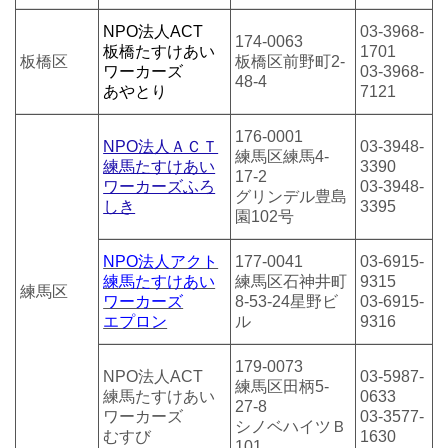
NPO法人ACT
03-3968-
174-0063
板橋たすけあい
1701
板橋区
板橋区前野町2-
ワーカーズ
03-3968-
48-4
あやとり
7121
176-0001
NPO法人ＡＣＴ
03-3948-
練馬区練馬4-
練馬たすけあい
3390
17-2
ワーカーズふろ
03-3948-
グリンデル豊島
しき
3395
園102号
NPO法人アクト
177-0041
03-6915-
練馬たすけあい
練馬区石神井町
9315
練馬区
ワーカーズ
8-53-24星野ビ
03-6915-
エプロン
ル
9316
179-0073
NPO法人ACT
03-5987-
練馬区田柄5-
練馬たすけあい
0633
27-8
ワーカーズ
03-3577-
シノベハイツＢ
むすび
1630
101