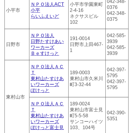
042-348-
ＮＰＯ法人ACT
小平市学園東町
0376
小平市
小平
2-4-16
042-348-
らいふえいど
ネクサスビル
0375
102
ＮＰＯ法人
042-585-
191-0014
日野たすけあい
3939
日野市
日野市上田467-
ワーカーズ
042-585-
1
Ｂｅすけっと
3939
ＮＰＯ法人ＡＣ
042-397-
Ｔ
189-0003
5795
東村山たすけあ
東村山市久米川
042-397-
いワーカーズ
町3-32-44
5795
ぽけっと
東村山市
ＮＰＯ法人ＡＣ
189-0024
Ｔ
東村山市富士見
042-390-
東村山たすけあ
町5-5-58
5351
いワーカーズ
サンコーハイツ
ぽけっと富士見
103、104号