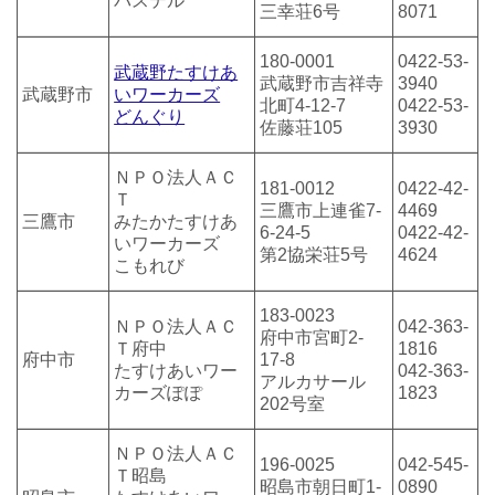
パステル
三幸荘6号
8071
180-0001
0422-53-
武蔵野たすけあ
武蔵野市吉祥寺
3940
武蔵野市
いワーカーズ
北町4-12-7
0422-53-
どんぐり
佐藤荘105
3930
ＮＰＯ法人ＡＣ
181-0012
0422-42-
Ｔ
三鷹市上連雀7-
4469
三鷹市
みたかたすけあ
6-24-5
0422-42-
いワーカーズ
第2協栄荘5号
4624
こもれび
183-0023
ＮＰＯ法人ＡＣ
042-363-
府中市宮町2-
Ｔ府中
1816
府中市
17-8
たすけあいワー
042-363-
アルカサール
カーズぽぽ
1823
202号室
ＮＰＯ法人ＡＣ
196-0025
042-545-
Ｔ昭島
昭島市朝日町1-
0890