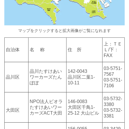
マップをクリックすると拡大画像がご覧になれます
上：ＴＥ
自治体
名 称
住 所
Ｌ/下：
FAX
03-5751-
品川たすけあい
142-0043
7567
品川区
ワーカーズたん
品川区二葉1-
03-5751-
ぽぽ
10-11
7106
03-5732-
NPO法人ビオラ
146-0083
3380
たすけあいワー
大田区千鳥1-
大田区
03-5732-
カーズACT大田
25-12 大山ビル
3381
156-0055
03-3429-