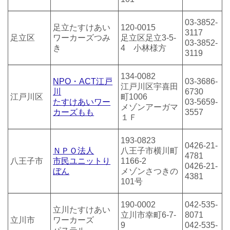
03-3852-
足立たすけあい
120-0015
3117
足立区
ワーカーズつみ
足立区足立3-5-
03-3852-
き
4 小林様方
3119
134-0082
NPO・ACT江戸
03-3686-
江戸川区宇喜田
川
6730
江戸川区
町1006
たすけあいワー
03-5659-
メゾンアーガマ
カーズもも
3557
１Ｆ
193-0823
0426-21-
ＮＰＯ法人
八王子市横川町
4781
八王子市
市民ユニットり
1166-2
0426-21-
ぼん
メゾンさつきの
4381
101号
190-0002
042-535-
立川たすけあい
立川市幸町6-7-
8071
立川市
ワーカーズ
9
042-535-