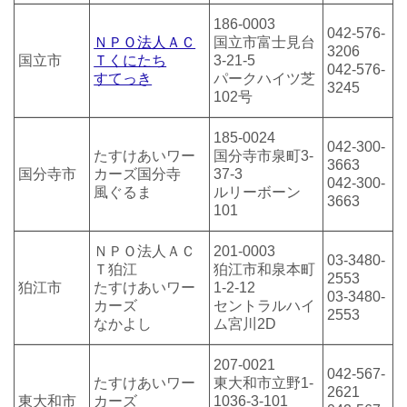
186-0003
042-576-
ＮＰＯ法人ＡＣ
国立市富士見台
3206
国立市
Ｔくにたち
3-21-5
042-576-
すてっき
パークハイツ芝
3245
102号
185-0024
042-300-
たすけあいワー
国分寺市泉町3-
3663
国分寺市
カーズ国分寺
37-3
042-300-
風ぐるま
ルリーボーン
3663
101
ＮＰＯ法人ＡＣ
201-0003
03-3480-
Ｔ狛江
狛江市和泉本町
2553
狛江市
たすけあいワー
1-2-12
03-3480-
カーズ
セントラルハイ
2553
なかよし
ム宮川2D
207-0021
042-567-
たすけあいワー
東大和市立野1-
2621
東大和市
カーズ
1036-3-101